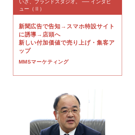
いざ、ブランドスタジオ。 ── インタビ
ュー（Ⅱ）
調査データ
読売新聞
新聞広告で告知→スマホ特設サイト
CASE STUDY BOOK
に誘導→店頭へ
ENGLISH site
新しい付加価値で売り上げ・集客ア
読売KODOMO新聞
ップ
読売中高生新聞
MMSマーケティング
ニュースレター登録
THE JAPAN NEWS
marie claire
取引広告会社ページ
各種デジタル広告