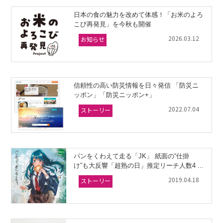
日本の食の魅力を改めて体感！「お米のよろ
こび再発見」を今秋も開催
2026.03.12
お知らせ
信頼性の高い防災情報を日々発信 「防災ニ
ッポン」「防災ニッポン+」
2022.07.04
ストーリー
パンをくわえて走る「JK」 紙面の“仕掛
け”も大反響「超熟の日」推定リーチ人数4 ...
2019.04.18
ストーリー