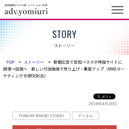
お問い合わせ
STORY
ストーリー
ソリューション
新聞広告で告知→スマホ特設サイトに
メディア
>
>
TOP
ストーリー
誘導→店頭へ 新しい付加価値で売り上げ・集客アップ（MMSマー
ケティング 杉野文則氏）
新聞
プロジェクト
デジタル
ストーリー
2019年4月18日
雑誌
ニュース
YOMIURI BRAND STUDIO
デジタル
お知らせ
媒体資料ダウンロード