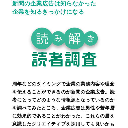
新聞の企業広告は知らなかった
企業を知るきっかけになる
調査データ
読売新聞
CASE STUDY BOOK
ENGLISH site
読売KODOMO新聞
読売中高生新聞
ニュースレター登録
THE JAPAN NEWS
周年などのタイミングで企業の業務内容や理念
marie claire
を伝えることができるのが新聞の企業広告。読
者にとってどのような情報源となっているのか
取引広告会社ページ
各種デジタル広告
を調べてみたところ、企業広告は男性や若年層
に効果的であることがわかった。これらの層を
意識したクリエイティブを採用しても良いかも