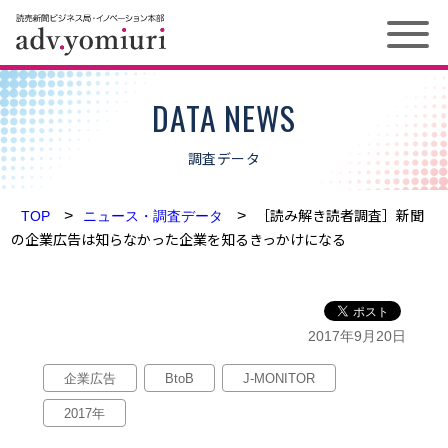
お問い合わせ
DATA NEWS
調査データ
ソリューション
［読み解き読者調査］新聞
メディア
>
>
TOP
ニュース・調査データ
の企業広告は知らなかった企業を知るきっかけになる
新聞
プロジェクト
デジタル
ストーリー
2017年9月20日
雑誌
企業広告
BtoB
J-MONITOR
ニュース
2017年
お知らせ
媒体資料ダウンロード