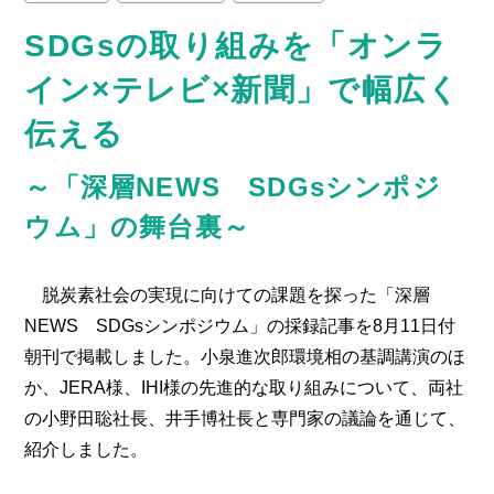
SDGsの取り組みを「オンラ
調査データ
読売新聞
イン×テレビ×新聞」で幅広く
CASE STUDY BOOK
伝える
ENGLISH site
読売KODOMO新聞
～「深層NEWS SDGsシンポジ
ウム」の舞台裏～
読売中高生新聞
ニュースレター登録
THE JAPAN NEWS
脱炭素社会の実現に向けての課題を探った「深層
NEWS SDGsシンポジウム」の採録記事を8月11日付
marie claire
朝刊で掲載しました。小泉進次郎環境相の基調講演のほ
か、JERA様、IHI様の先進的な取り組みについて、両社
取引広告会社ページ
各種デジタル広告
の小野田聡社長、井手博社長と専門家の議論を通じて、
紹介しました。