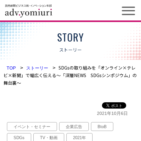
お問い合わせ
STORY
ストーリー
ソリューション
SDGsの取り組みを「オンライン×テレ
メディア
>
>
TOP
ストーリー
ビ×新聞」で幅広く伝える～「深層NEWS SDGsシンポジウム」の
舞台裏～
新聞
プロジェクト
デジタル
ストーリー
2021年10月6日
雑誌
ニュース
イベント・セミナー
企業広告
BtoB
お知らせ
媒体資料ダウンロード
SDGs
TV・動画
2021年