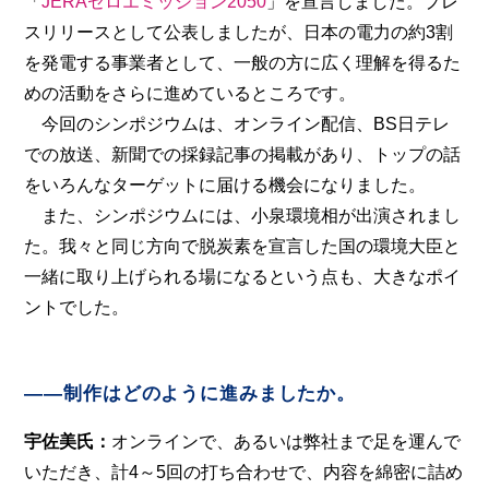
「
JERAゼロエミッション2050
」を宣言しました。プレ
スリリースとして公表しましたが、日本の電力の約3割
を発電する事業者として、一般の方に広く理解を得るた
めの活動をさらに進めているところです。
今回のシンポジウムは、オンライン配信、BS日テレ
での放送、新聞での採録記事の掲載があり、トップの話
をいろんなターゲットに届ける機会になりました。
また、シンポジウムには、小泉環境相が出演されまし
た。我々と同じ方向で脱炭素を宣言した国の環境大臣と
一緒に取り上げられる場になるという点も、大きなポイ
ントでした。
――制作はどのように進みましたか。
宇佐美氏：
オンラインで、あるいは弊社まで足を運んで
いただき、計4～5回の打ち合わせで、内容を綿密に詰め