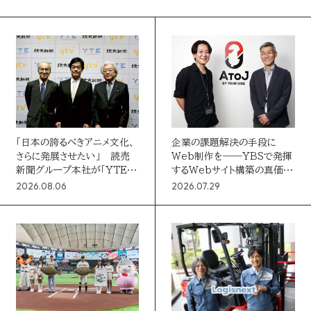
ALL
クリエイティブ
動画・テレビ番組
LINEUP
Webサイト
IP・キャラクター
イベント・体験
企画・イベント
メディアプランニング
データマーケティング
MEDIA
ブランディング
プロモーション
ソーシャルデザイン
PR・SNS
媒体・広告メニュー
リサーチ・分析
「日本の誇るべきアニメ文化、
企業の課題解決の手段に
さらに発展させたい」 読売
Web制作を――YBSで発揮
新聞
新聞グループ本社が「YTE」
するWebサイト構築の真価
を子会社化
【コンソーシアムパートナーズ
デジタル広告配信
2026.08.06
2026.07.29
新聞
デジタル
marie claire
若年層
②】
ファミリー
シニア
BtoB
社会課題
デジタル
AWARD
学び
カルチャー
ラグジュアリー
読売新聞の広告賞
ターゲットメディア
CONTACT
読売新聞の広告賞 トップ