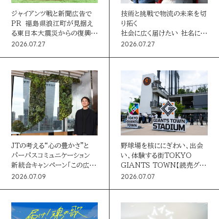
絞り込む
お問い合わせ
ジャイアンツ戦と新聞広告で
技術と挑戦で物流の未来を切
PR 福島県浪江町が見据え
り拓く
る東日本大震災からの復興に
社会に広く届けたい 社名に込
読売マーケティング賞
条件クリア
向けたプロモーション戦略
めた決意
DOWNLOADS
2026.07.27
2026.07.27
資料ダウンロード
読売広告大賞
NEWSLETTER
読売出版広告賞
ニュースレター
読売・日テレ アドバタイザー・オブ・ザ・イヤー
JTの考える“心の豊かさ”と
野球場を核ににぎわい、出会
English
パーパスコミュニケーション
い、体験する街TOKYO
新統合キャンペーン「この広い
GIANTS TOWN【読売グ
広い世界で。」
ループリソース①】
2026.07.09
2026.07.07