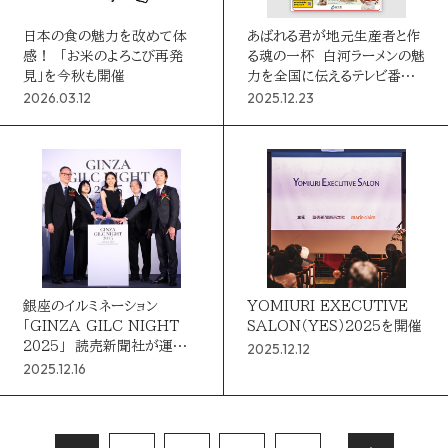
日本の食の魅力を改めて体
あばれる君が地元生産者と作
感！ 「お米のよろこび再発
る魂の一杯 白河ラーメンの魅
見」を今秋も開催
力を全国に伝えるテレビ番組
をYBSが担う
2026.03.12
2025.12.23
銀座のイルミネーション
YOMIURI EXECUTIVE
「GINZA GILC NIGHT
SALON（YES）2025を開催
2025」 読売新聞社が運営
2025.12.12
事務局
2025.12.16