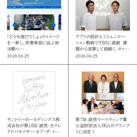
「どうせ遊びでしょ」のイメージ
アプリの設計とコミュニケー
を一新し、吹奏楽部に並ぶ部
ション戦略でYBSに貢献 課
活動へ
題から逆算して紐解く、タッチ
全国の軽音楽部を応援する
ポイントと体験価値【コンソー
2026.06.25
2026.06.25
「届け！魂の歌」プロジェクト
シアムパートナーズ①】
サントリーホールディングス株
第7回 読売マーケティング賞
式会社が第18回 読売・日テレ
公益財団法人JKAがグランプ
アドバタイザー・オブ・ザ・イ
リに決定！