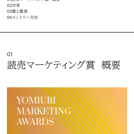
LINEUP
02
対象
03
賞と賞典
04
エントリー方法
企画・イベント
MEDIA
媒体・広告メニュー
01
読売マーケティング賞 概要
新聞
デジタル広告配信
デジタル
AWARD
読売新聞の広告賞
ターゲットメディア
CONTACT
読売新聞の広告賞 トップ