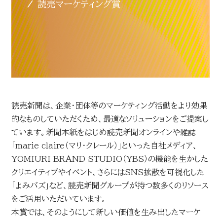
お問い合わせ
読売マーケティング賞
DOWNLOADS
資料ダウンロード
読売広告大賞
NEWSLETTER
読売新聞は、企業・団体等のマーケティング活動をより効果
読売出版広告賞
ニュースレター
的なものしていただくため、最適なソリューションをご提案し
ています。新聞本紙をはじめ読売新聞オンラインや雑誌
読売・日テレ アドバタイザー・オブ・ザ・イヤー
「marie claire（マリ・クレール）」といった自社メディア、
English
YOMIURI BRAND STUDIO（YBS）の機能を生かした
クリエイティブやイベント、さらにはSNS拡散を可視化した
「よみバズ」など、読売新聞グループが持つ数多くのリソース
をご活用いただいています。
本賞では、そのようにして新しい価値を生み出したマーケ