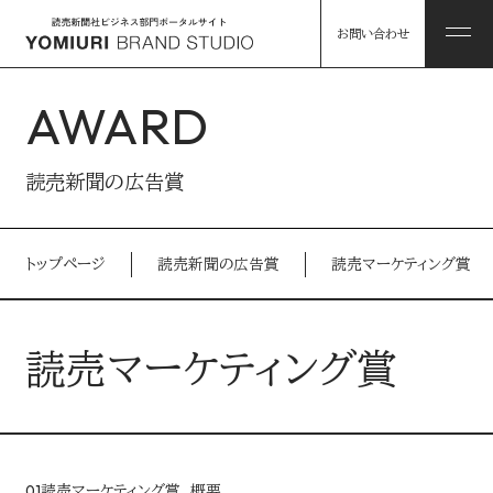
お問い合わせ
AWARD
ABOUT
読売新聞の広告賞
私たちについて
トップページ
読売新聞の広告賞
読売マーケティング賞
HINTS
私たちについて トップ
課題解決のヒント
読売マーケティング賞
コンソーシアム企業・パートナー
WORKS
事例
読売グループのリソース
01
読売マーケティング賞 概要